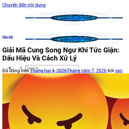
Chuyển đến nội dung
Câu hỏi
Giải Mã Cung Song Ngư Khi Tức Giận:
Dấu Hiệu Và Cách Xử Lý
Đã đăng trên
Tháng hai 4, 2026
Tháng năm 7, 2026
bởi
seo
Cung Song Ngư
Blog
Câu hỏi
Tình yêu