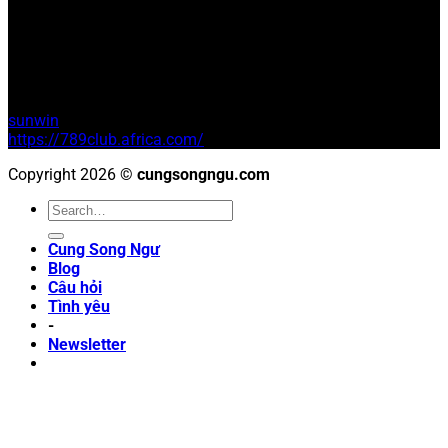
Địa Chỉ: 54A Nguyễn Chí Thanh, Đống Đa, Hà Nội, Việt Nam
Email:
info@cungsongngu.com
Tài trợ
sunwin
https://789club.africa.com/
Copyright 2026 ©
cungsongngu.com
Cung Song Ngư
Blog
Câu hỏi
Tình yêu
-
Newsletter