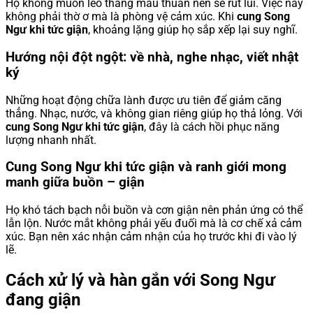
Họ không muốn leo thang mâu thuẫn nên sẽ rút lui. Việc này
không phải thờ ơ mà là phòng vệ cảm xúc. Khi
cung Song
Ngư khi tức giận
, khoảng lặng giúp họ sắp xếp lại suy nghĩ.
Hướng nội đột ngột: về nhà, nghe nhạc, viết nhật
ký
Những hoạt động chữa lành được ưu tiên để giảm căng
thẳng. Nhạc, nước, và không gian riêng giúp họ thả lỏng. Với
cung Song Ngư khi tức giận
, đây là cách hồi phục năng
lượng nhanh nhất.
Cung Song Ngư khi tức giận và ranh giới mong
manh giữa buồn – giận
Họ khó tách bạch nỗi buồn và cơn giận nên phản ứng có thể
lẫn lộn. Nước mắt không phải yếu đuối mà là cơ chế xả cảm
xúc. Bạn nên xác nhận cảm nhận của họ trước khi đi vào lý
lẽ.
Cách xử lý và hàn gắn với Song Ngư
đang giận