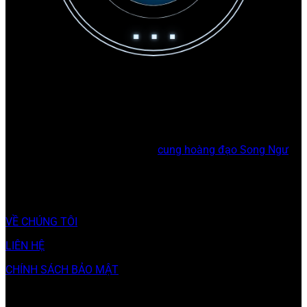
GIỚI THIỆU
CungSongNgu.com – nơi dành riêng cho những ai yêu thích
và muốn khám phá sâu hơn về
cung hoàng đạo Song Ngư
.
chuyên mục
VỀ CHÚNG TÔI
LIÊN HỆ
CHÍNH SÁCH BẢO MẬT
LIÊN HỆ