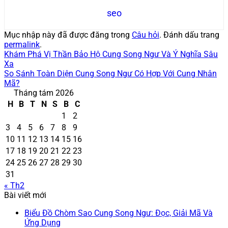
seo
Mục nhập này đã được đăng trong
Câu hỏi
. Đánh dấu trang
permalink
.
Khám Phá Vị Thần Bảo Hộ Cung Song Ngư Và Ý Nghĩa Sâu
Xa
So Sánh Toàn Diện Cung Song Ngư Có Hợp Với Cung Nhân
Mã?
Tháng tám 2026
H
B
T
N
S
B
C
1
2
3
4
5
6
7
8
9
10
11
12
13
14
15
16
17
18
19
20
21
22
23
24
25
26
27
28
29
30
31
« Th2
Bài viết mới
Biểu Đồ Chòm Sao Cung Song Ngư: Đọc, Giải Mã Và
Ứng Dụng