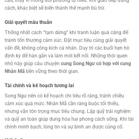
cầu, thay vì mong đối phương tự hiểu. Khi giao tiếp đúng
cách, khác biệt sẽ biến thành thế mạnh bù trừ.
Giải quyết mâu thuẫn
Thống nhất cách “tạm dừng” khi tranh luận quá căng để
tránh tổn thương cảm xúc. Đặt mục tiêu cùng giải quyết
vấn đề, không công kích cá nhân. Duy trì các buổi hẹn hò
định kỳ để hàn gắn và làm mới kết nối. Những thói quen
nhỏ này giúp câu chuyện
cung Song Ngư có hợp với cung
Nhân Mã
bền vững theo thời gian.
Tài chính và kế hoạch tương lai
Song Ngư nên có kế hoạch chi tiêu rõ ràng, tránh chiều
cảm xúc quá mức. Nhân Mã cần ràng buộc tối thiểu,
nhưng vẫn tôn trọng mục tiêu chung. Lập quỹ trải nghiệm
và quỹ an toàn giúp dung hòa hai phong cách sống. Khi tài
chính minh bạch, lòng tin và sự bình an được củng cố.