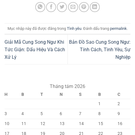
Mục nhập này đã được đăng trong
Tình yêu
. Đánh dấu trang
permalink
.
Giải Mã Cung Song Ngư Khi
Bản Đồ Sao Cung Song Ngư:
Tức Giận: Dấu Hiệu Và Cách
Tính Cách, Tình Yêu, Sự
Xử Lý
Nghiệp
Tháng tám 2026
H
B
T
N
S
B
C
1
2
3
4
5
6
7
8
9
10
11
12
13
14
15
16
17
18
19
20
21
22
23