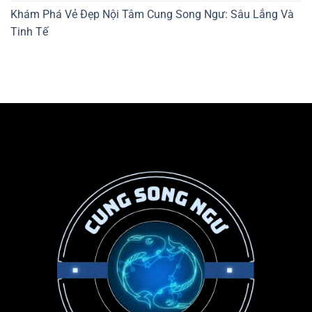
Khám Phá Vẻ Đẹp Nội Tâm Cung Song Ngư: Sâu Lắng Và
Tinh Tế