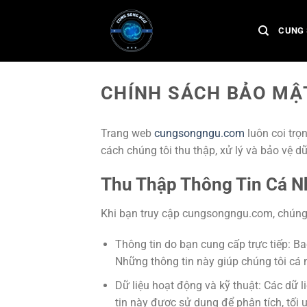
Chuyển
đến
CUNG 
nội
dung
CHÍNH SÁCH BẢO MẬ
Trang web
cungsongngu.com
luôn coi trọ
cách chúng tôi thu thập, xử lý và bảo vệ d
Thu Thập Thông Tin Cá N
Khi bạn truy cập cungsongngu.com, chúng tô
Thông tin do bạn cung cấp trực tiếp: Ba
Những thông tin này giúp chúng tôi cá nh
Dữ liệu hoạt động và kỹ thuật: Các dữ li
tin này được sử dụng để phân tích, tối 