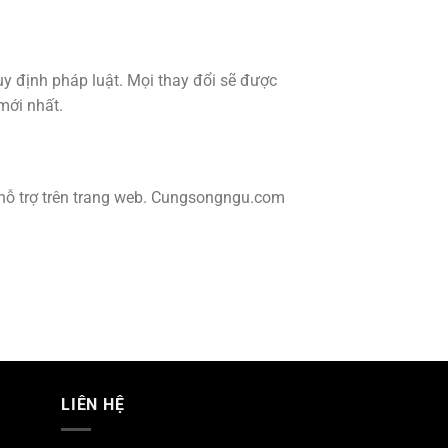
y định pháp luật. Mọi thay đổi sẽ được
mới nhất.
n hỗ trợ trên trang web. Cungsongngu.com
LIÊN HỆ