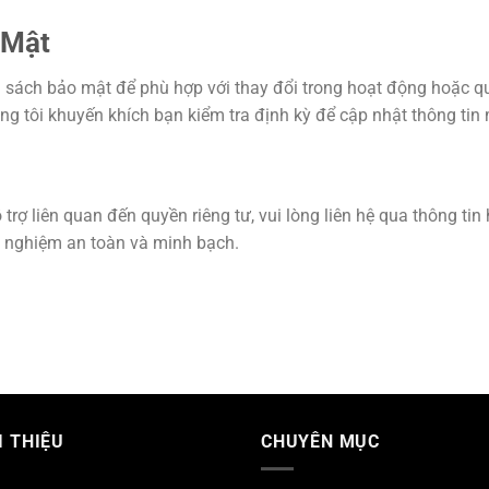
 Mật
sách bảo mật để phù hợp với thay đổi trong hoạt động hoặc qu
ng tôi khuyến khích bạn kiểm tra định kỳ để cập nhật thông tin 
trợ liên quan đến quyền riêng tư, vui lòng liên hệ qua thông ti
i nghiệm an toàn và minh bạch.
I THIỆU
CHUYÊN MỤC