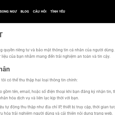
SONG NGƯ
BLOG
CÂU HỎI
TÌNH YÊU
T
ng quyền riêng tư và bảo mật thông tin cá nhân của người dùng
ữ liệu của bạn nhằm mang đến trải nghiệm an toàn và tin cậy.
hân
i có thể thu thập hai loại thông tin chính:
o gồm tên, email, hoặc số điện thoại khi bạn đăng ký nhận tin, t
ân hóa dịch vụ và liên lạc kịp thời với bạn.
ệu tự động thu thập như địa chỉ IP, thiết bị truy cập, thời gian
ưu hóa trải nghiệm người dùng và cải thiện nội dung trang web.