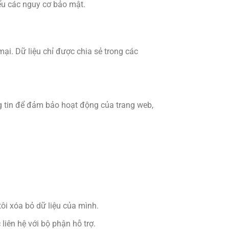
ểu các nguy cơ bảo mật.
ại. Dữ liệu chỉ được chia sẻ trong các
ng tin để đảm bảo hoạt động của trang web,
tôi xóa bỏ dữ liệu của mình.
iên hệ với bộ phận hỗ trợ.