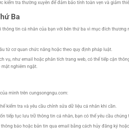
ợc kiểm tra thường xuyên để đảm bảo tính toàn vẹn và giảm thi
Thứ Ba
 thông tin cá nhân của bạn với bên thứ ba vì mục đích thương m
cầu từ cơ quan chức năng hoặc theo quy định pháp luật.
ịch vụ, như email hoặc phân tích trang web, có thể tiếp cận thô
o mật nghiêm ngặt.
n của mình trên cungsongngu.com:
thể kiểm tra và yêu cầu chỉnh sửa dữ liệu cá nhân khi cần.
 tiếp tục lưu trữ thông tin cá nhân, bạn có thể yêu cầu chúng 
 thông báo hoặc bản tin qua email bằng cách hủy đăng ký hoặc l