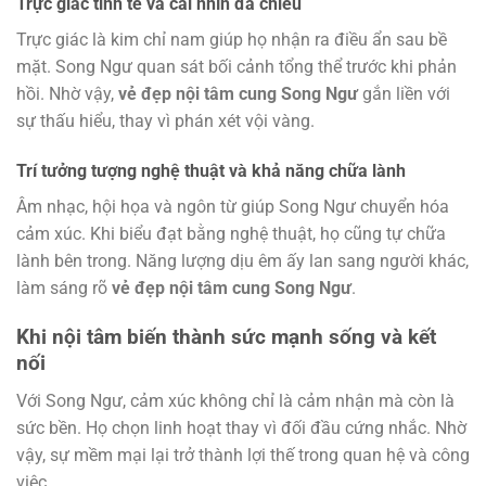
Trực giác tinh tế và cái nhìn đa chiều
Trực giác là kim chỉ nam giúp họ nhận ra điều ẩn sau bề
mặt. Song Ngư quan sát bối cảnh tổng thể trước khi phản
hồi. Nhờ vậy,
vẻ đẹp nội tâm cung Song Ngư
gắn liền với
sự thấu hiểu, thay vì phán xét vội vàng.
Trí tưởng tượng nghệ thuật và khả năng chữa lành
Âm nhạc, hội họa và ngôn từ giúp Song Ngư chuyển hóa
cảm xúc. Khi biểu đạt bằng nghệ thuật, họ cũng tự chữa
lành bên trong. Năng lượng dịu êm ấy lan sang người khác,
làm sáng rõ
vẻ đẹp nội tâm cung Song Ngư
.
Khi nội tâm biến thành sức mạnh sống và kết
nối
Với Song Ngư, cảm xúc không chỉ là cảm nhận mà còn là
sức bền. Họ chọn linh hoạt thay vì đối đầu cứng nhắc. Nhờ
vậy, sự mềm mại lại trở thành lợi thế trong quan hệ và công
việc.