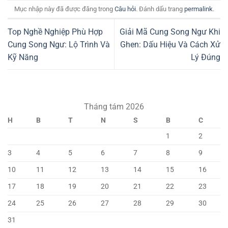
Mục nhập này đã được đăng trong
Câu hỏi
. Đánh dấu trang
permalink
.
Top Nghề Nghiệp Phù Hợp
Giải Mã Cung Song Ngư Khi
Cung Song Ngư: Lộ Trình Và
Ghen: Dấu Hiệu Và Cách Xử
Kỹ Năng
Lý Đúng
Tháng tám 2026
H
B
T
N
S
B
C
1
2
3
4
5
6
7
8
9
10
11
12
13
14
15
16
17
18
19
20
21
22
23
24
25
26
27
28
29
30
31