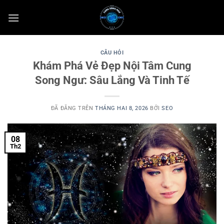
Chuyển
đến
nội
dung
CÂU HỎI
Khám Phá Vẻ Đẹp Nội Tâm Cung
Song Ngư: Sâu Lắng Và Tinh Tế
ĐÃ ĐĂNG TRÊN
THÁNG HAI 8, 2026
BỞI
SEO
08
Th2