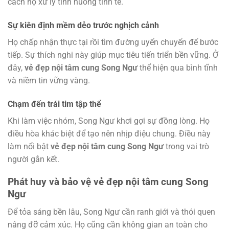
cách họ xử lý tình huống tinh tế.
Sự kiên định mềm dẻo trước nghịch cảnh
Họ chấp nhận thực tại rồi tìm đường uyển chuyển để bước
tiếp. Sự thích nghi này giúp mục tiêu tiến triển bền vững. Ở
đây,
vẻ đẹp nội tâm cung Song Ngư
thể hiện qua bình tĩnh
và niềm tin vững vàng.
Chạm đến trái tim tập thể
Khi làm việc nhóm, Song Ngư khơi gợi sự đồng lòng. Họ
điều hòa khác biệt để tạo nên nhịp điệu chung. Điều này
làm nổi bật
vẻ đẹp nội tâm cung Song Ngư
trong vai trò
người gắn kết.
Phát huy và bảo vệ vẻ đẹp nội tâm cung Song
Ngư
Để tỏa sáng bền lâu, Song Ngư cần ranh giới và thói quen
nâng đỡ cảm xúc. Họ cũng cần không gian an toàn cho