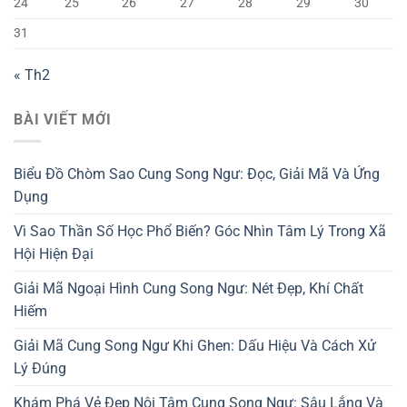
24
25
26
27
28
29
30
31
« Th2
BÀI VIẾT MỚI
Biểu Đồ Chòm Sao Cung Song Ngư: Đọc, Giải Mã Và Ứng
Dụng
Vì Sao Thần Số Học Phổ Biến? Góc Nhìn Tâm Lý Trong Xã
Hội Hiện Đại
Giải Mã Ngoại Hình Cung Song Ngư: Nét Đẹp, Khí Chất
Hiếm
Giải Mã Cung Song Ngư Khi Ghen: Dấu Hiệu Và Cách Xử
Lý Đúng
Khám Phá Vẻ Đẹp Nội Tâm Cung Song Ngư: Sâu Lắng Và