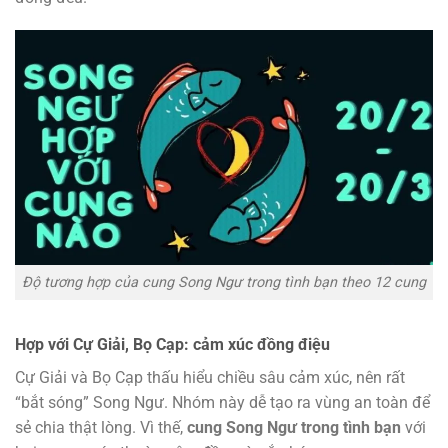
Độ tương hợp của cung Song Ngư trong tình bạn theo 12 cung
Hợp với Cự Giải, Bọ Cạp: cảm xúc đồng điệu
Cự Giải và Bọ Cạp thấu hiểu chiều sâu cảm xúc, nên rất
“bắt sóng” Song Ngư. Nhóm này dễ tạo ra vùng an toàn để
sẻ chia thật lòng. Vì thế,
cung Song Ngư trong tình bạn
với