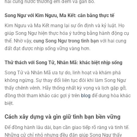
hai cung nước thường êm đềm và gắn bó.
Song Ngư với Kim Ngưu, Ma Kết: cân bằng thực tế
Kim Ngưu và Ma Kết mang lại sự ổn định và kỷ luật. Họ
giúp Song Ngư hiện thực hóa ý tưởng bằng hành động cụ
thể. Nhờ vậy,
cung Song Ngư trong tình bạn
với hai cung
đất đạt được nhịp sống vững vàng hơn.
Thử thách với Song Tử, Nhân Mã: khác biệt nhịp sống
Song Tử và Nhân Mã ưa tự do, linh hoạt và khám phá
không ngừng. Sự thay đổi liên tục đôi khi làm Song Ngư
thấy chênh vênh. Hãy thống nhất kỳ vọng và lịch gặp gỡ,
đồng thời tham khảo các gợi ý trên
blog
để dung hòa khác
biệt.
Cách xây dựng và gìn giữ tình bạn bền vững
Để đồng hành lâu dài, bạn cần giao tiếp rõ ràng và tinh tế.
Những cử chỉ nhỏ nhưng đều đặn giúp Song Ngư thấy