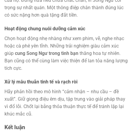
của họ. Đừng hứa nếu chưa chắc chắn, vì Song Ngư coi
trọng sự nhất quán. Một thông điệp chân thành đúng lúc
có sức nặng hơn quà tặng đắt tiền.
Hoạt động chung nuôi dưỡng cảm xúc
Chọn hoạt động nhẹ nhàng như xem phim, vẽ, nghe nhạc
hoặc cà phê yên tĩnh. Những trải nghiệm giàu cảm xúc
giúp
cung Song Ngư trong tình bạn
thăng hoa tự nhiên.
Bạn cũng có thể cùng làm việc thiện để lan tỏa năng lượng
tích cực.
Xử lý mâu thuẫn tinh tế và rạch ròi
Hãy phản hồi theo mô hình “cảm nhận – nhu cầu – đề
xuất”. Giữ giọng điệu êm dịu, tập trung vào giải pháp thay
vì đổ lỗi. Chốt lại bằng thỏa thuận thực tế để tránh lặp lại
khúc mắc cũ.
Kết luận