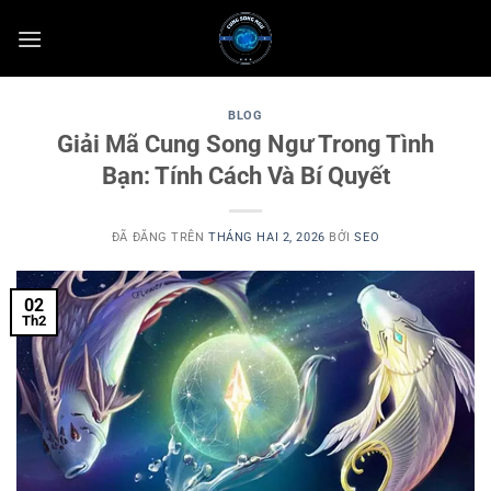
Chuyển
đến
nội
dung
BLOG
Giải Mã Cung Song Ngư Trong Tình
Bạn: Tính Cách Và Bí Quyết
ĐÃ ĐĂNG TRÊN
THÁNG HAI 2, 2026
BỞI
SEO
02
Th2