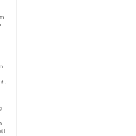
ảm
p
c
nh
nh.
g
a
uật