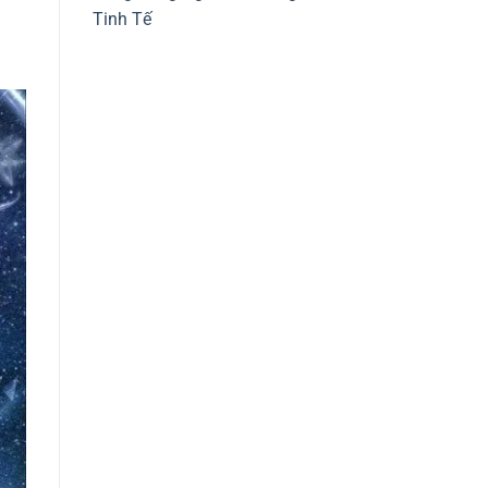
Tinh Tế