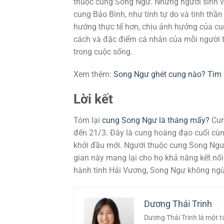
thuộc cung Song Ngư. Những người sinh 
cung Bảo Bình, như tính tự do và tinh thần
hướng thực tế hơn, chịu ảnh hưởng của cu
cách và đặc điểm cá nhân của mỗi người t
trong cuộc sống.
Xem thêm:
Song Ngư ghét cung nào? Tìm 
Lời kết
Tóm lại
cung Song Ngư là tháng mấy?
Cun
đến 21/3. Đây là cung hoàng đạo cuối cùng
khởi đầu mới. Người thuộc cung Song Ngư 
gian này mang lại cho họ khả năng kết nối
hành tinh Hải Vương, Song Ngư không ng
Dương Thái Trinh
Dương Thái Trinh là một t