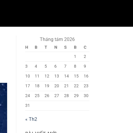
Tháng tám 2026
H
B
T
N
S
B
C
1
2
3
4
5
6
7
8
9
10
11
12
13
14
15
16
17
18
19
20
21
22
23
24
25
26
27
28
29
30
31
« Th2