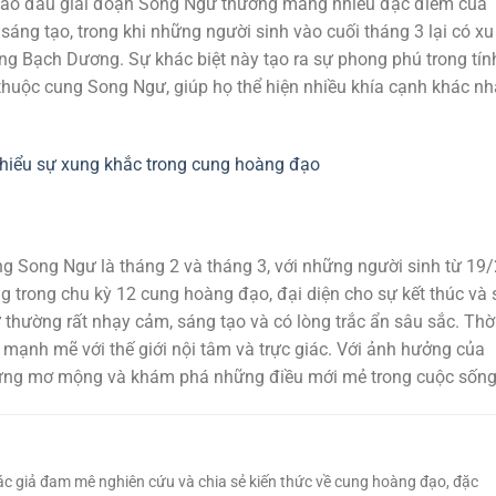
vào đầu giai đoạn Song Ngư thường mang nhiều đặc điểm của
 sáng tạo, trong khi những người sinh vào cuối tháng 3 lại có xu
ng Bạch Dương. Sự khác biệt này tạo ra sự phong phú trong tín
huộc cung Song Ngư, giúp họ thể hiện nhiều khía cạnh khác n
hiểu sự xung khắc trong cung hoàng đạo
g Song Ngư là tháng 2 và tháng 3, với những người sinh từ 19/
 trong chu kỳ 12 cung hoàng đạo, đại diện cho sự kết thúc và 
thường rất nhạy cảm, sáng tạo và có lòng trắc ẩn sâu sắc. Thờ
 mạnh mẽ với thế giới nội tâm và trực giác. Với ảnh hưởng của
ừng mơ mộng và khám phá những điều mới mẻ trong cuộc sống
ác giả đam mê nghiên cứu và chia sẻ kiến thức về cung hoàng đạo, đặc