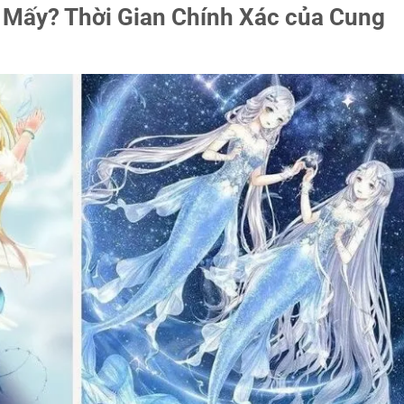
Mấy? Thời Gian Chính Xác của Cung