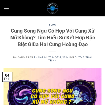
Chuyển
đến
nội
dung
BLOG
Cung Song Ngư Có Hợp Với Cung Xử
Nữ Không? Tìm Hiểu Sự Kết Hợp Đặc
Biệt Giữa Hai Cung Hoàng Đạo
ĐÃ ĐĂNG TRÊN
THÁNG MƯỜI MỘT 4, 2024
BỞI
DƯƠNG THÁI
TRINH
04
Th11